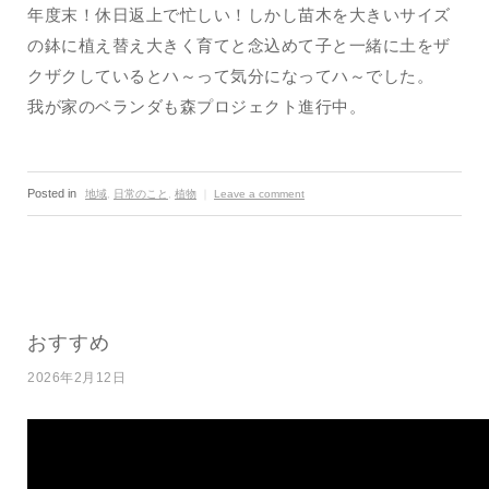
年度末！休日返上で忙しい！しかし苗木を大きいサイズ
の鉢に植え替え大きく育てと念込めて子と一緒に土をザ
クザクしているとハ～って気分になってハ～でした。
我が家のベランダも森プロジェクト進行中。
Posted in
地域
,
日常のこと
,
植物
｜
Leave a comment
おすすめ
2026年2月12日