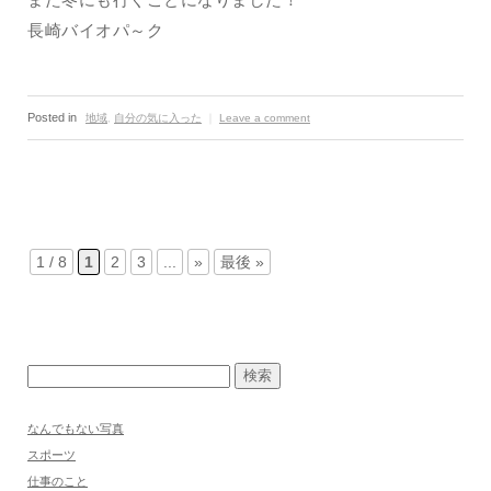
長崎バイオパ～ク
Posted in
地域
,
自分の気に入った
｜
Leave a comment
1 / 8
1
2
3
...
»
最後 »
なんでもない写真
スポーツ
仕事のこと