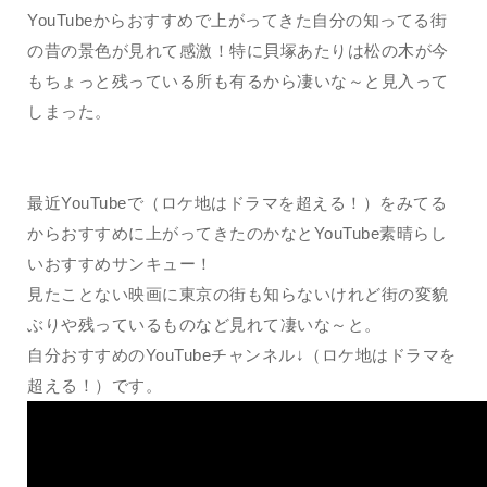
YouTubeからおすすめで上がってきた自分の知ってる街
の昔の景色が見れて感激！特に貝塚あたりは松の木が今
もちょっと残っている所も有るから凄いな～と見入って
しまった。
最近YouTubeで（ロケ地はドラマを超える！）をみてる
からおすすめに上がってきたのかなとYouTube素晴らし
いおすすめサンキュー！
見たことない映画に東京の街も知らないけれど街の変貌
ぶりや残っているものなど見れて凄いな～と。
自分おすすめのYouTubeチャンネル↓（ロケ地はドラマを
超える！）です。