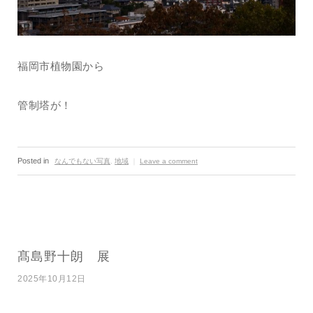
福岡市植物園から
管制塔が！
Posted in
なんでもない写真
,
地域
｜
Leave a comment
髙島野十朗 展
2025年10月12日