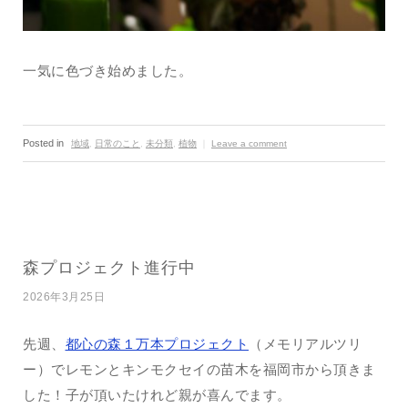
一気に色づき始めました。
Posted in
地域
,
日常のこと
,
未分類
,
植物
｜
Leave a comment
森プロジェクト進行中
2026年3月25日
先週、
都心の森１万本プロジェクト
（メモリアルツリ
ー）でレモンとキンモクセイの苗木を福岡市から頂きま
した！子が頂いたけれど親が喜んでます。