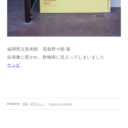
福岡県立美術館 髙島野十朗 展
自画像に惹かれ、静物画に見入ってしまいました
ケンビ
Posted in
地域
,
日常のこと
｜
Leave a comment