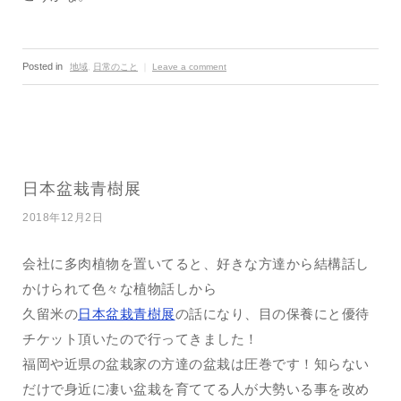
Posted in
地域
,
日常のこと
｜
Leave a comment
日本盆栽青樹展
2018年12月2日
会社に多肉植物を置いてると、好きな方達から結構話し
かけられて色々な植物話しから
久留米の
日本盆栽青樹展
の話になり、目の保養にと優待
チケット頂いたので行ってきました！
福岡や近県の盆栽家の方達の盆栽は圧巻です！知らない
だけで身近に凄い盆栽を育ててる人が大勢いる事を改め