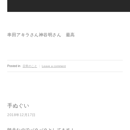
串田アキラさん神谷明さん 最高
Posted in
日常のこと
｜
Leave a comment
手ぬぐい
2018年12月17日
師走なのでバタバタとしてます！