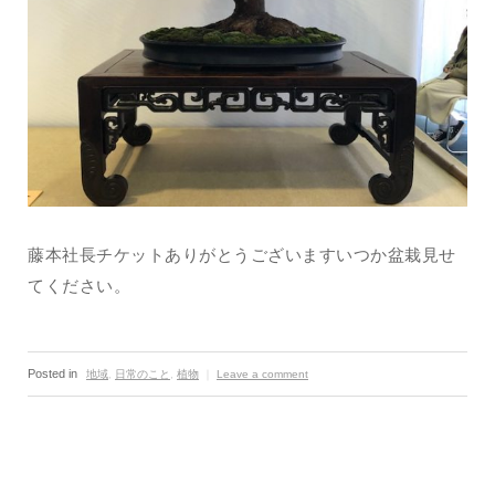
藤本社長チケットありがとうございますいつか盆栽見せ
てください。
Posted in
地域
,
日常のこと
,
植物
｜
Leave a comment