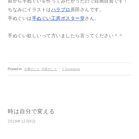
前から手ぬぐいを作ってみたかったので自画自賛です！
ちなみにイラストは
ハラプロ
原田さんです。
手ぬぐいは
手ぬぐい工房ポスター堂
さん。
手ぬぐい欲しいって方いましたら言ってください＾＾
Posted in
仕事のこと
,
日常のこと
｜
2 Comments
時は自分で変える
2018年12月8日