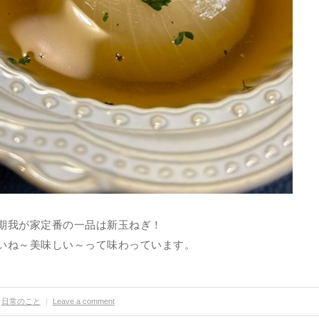
期我が家定番の一品は新玉ねぎ！
いね～美味しい～って味わっています。
日常のこと
｜
Leave a comment