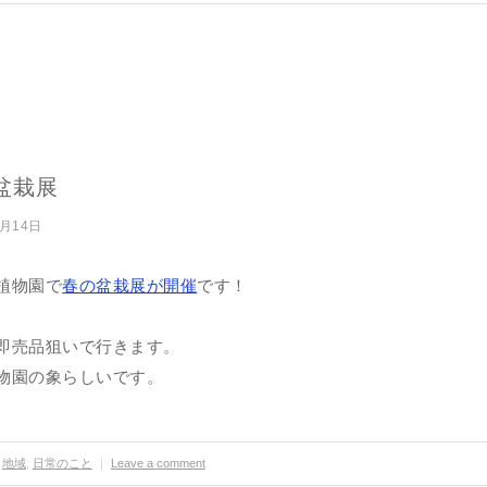
盆栽展
4月14日
植物園で
春の盆栽展が開催
です！
即売品狙いで行きます。
物園の象らしいです。
地域
,
日常のこと
｜
Leave a comment