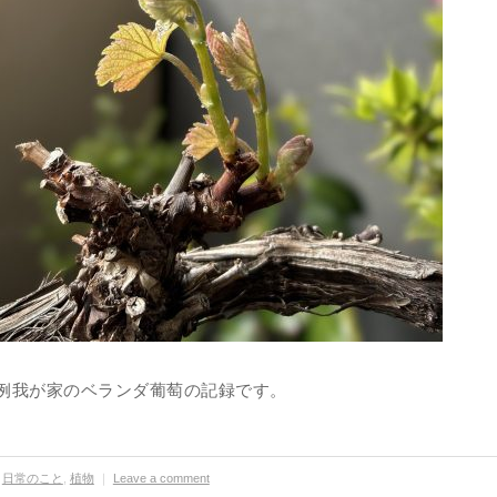
例我が家のベランダ葡萄の記録です。
日常のこと
,
植物
｜
Leave a comment